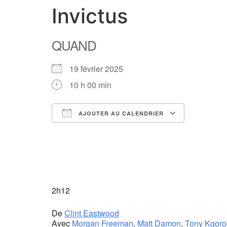
Invictus
QUAND
19 février 2025
10 h 00 min
AJOUTER AU CALENDRIER
Télécharger ICS
Calendrier Google
iCalendar
Office 365
Outlook Live
2h12
De
Clint Eastwood
Avec
Morgan Freeman
,
Matt Damon
,
Tony Kgor